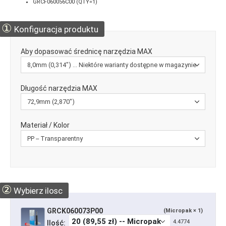
GRCF060056C00 (QTY=1)
①
Konfiguracja produktu
Aby dopasować średnicę narzędzia MAX
Długość narzędzia MAX
Materiał / Kolor
②
Wybierz ilosc
GRCK060073P00
(Micropak × 1)
4.4774
Ilość: