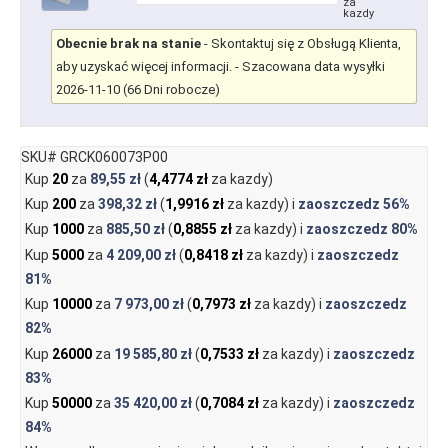
za
kazdy
Obecnie brak na stanie
-
Skontaktuj się z Obsługą Klienta,
aby uzyskać więcej informacji.
- Szacowana data wysyłki
2026-11-10 (66 Dni robocze)
SKU# GRCK060073P00
Kup
20
za
89,55 zł
(
4,4774 zł
za kazdy)
Kup
200
za
398,32 zł
(
1,9916 zł
za kazdy) i
zaoszczedz
56%
Kup
1000
za
885,50 zł
(
0,8855 zł
za kazdy) i
zaoszczedz
80%
Kup
5000
za
4 209,00 zł
(
0,8418 zł
za kazdy) i
zaoszczedz
81%
Kup
10000
za
7 973,00 zł
(
0,7973 zł
za kazdy) i
zaoszczedz
82%
Kup
26000
za
19 585,80 zł
(
0,7533 zł
za kazdy) i
zaoszczedz
83%
Kup
50000
za
35 420,00 zł
(
0,7084 zł
za kazdy) i
zaoszczedz
84%