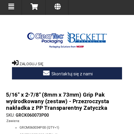
ZALOGUJ SIĘ
Skontaktuj się z nami
5/16" x 2-7/8" (8mm x 73mm) Grip Pak
wyśrodkowany (zestaw) - Przezroczysta
nakładka z PP Transparentny Zatyczka
SKU
GRCK060073P00
Zawiera:
GRCM060034P00 (QTY=1)