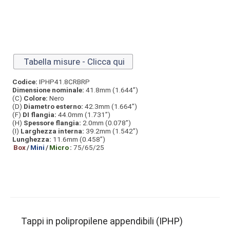
Tabella misure - Clicca qui
Codice:
IPHP41.8CRBRP
Dimensione nominale:
41.8mm (1.644”)
(C)
Colore:
Nero
(D)
Diametro esterno:
42.3mm (1.664”)
(F)
DI flangia:
44.0mm (1.731”)
(H)
Spessore flangia:
2.0mm (0.078”)
(I)
Larghezza interna:
39.2mm (1.542”)
Lunghezza:
11.6mm (0.458”)
Box
/
Mini
/
Micro
:
75/65/25
Tappi in polipropilene appendibili (IPHP)