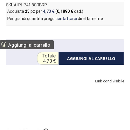
SKU# IPHP41.8CRBRP
Acquista
25
pz per
4,73 €
(
0,1890 €
cad.)
Per grandi quantità prego
contattarci
direttamente.
③
Aggiungi al carrello
Totale
AGGIUNGI AL CARRELLO
4,73 €
Link condivisibile