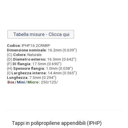
Tabella misure - Clicca qui
Codice:
IPHP16.2CRNRP
Dimensione nominale:
16.2mm (0.639”)
(C)
Colore:
Naturale
(D)
Diametro esterno:
16.3mm (0.642”)
(F)
DI flangia:
17.5mm (0.690”)
(H)
Spessore flangia:
1.0mm (0.038”)
(I)
Larghezza interna:
14.4mm (0.565”)
Lunghezza:
7.5mm (0.294”)
Box
/
Mini
/
Micro
:
250/125/
Tappi in polipropilene appendibili (IPHP)