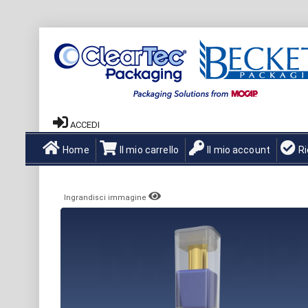
ACCEDI
Home
Il mio carrello
Il mio account
R
Ingrandisci immagine