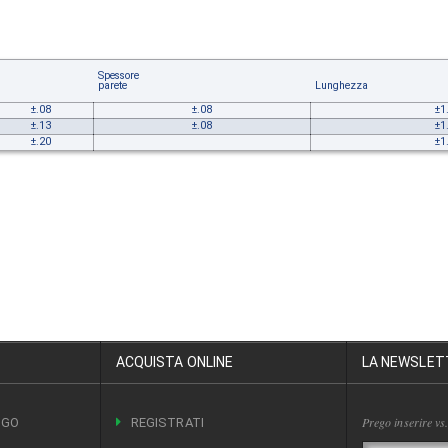
Spessore
parete
Lunghezza
±.08
±.08
±1
±.13
±.08
±1
±.20
±1
ACQUISTA ONLINE
LA NEWSLET
Prego inserire vs.
OGO
REGISTRATI