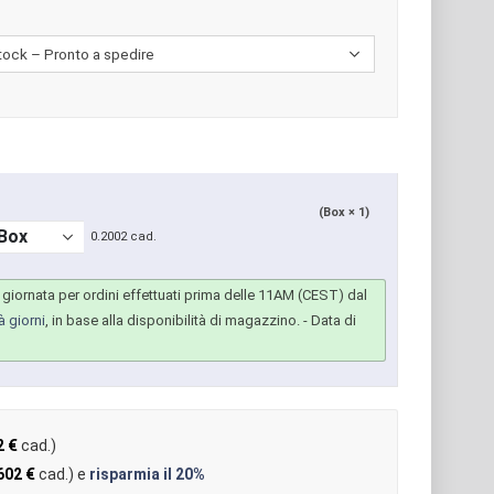
(Box × 1)
0.2002 cad.
giornata per ordini effettuati prima delle 11AM (CEST) dal
à giorni
, in base alla disponibilità di magazzino.
- Data di
2 €
cad.)
602 €
cad.) e
risparmia il
20%