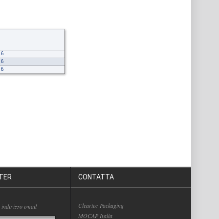
.6
.6
.6
TER
CONTATTA
Cleartec Packaging
 indirizzo email
MOCAP Italia