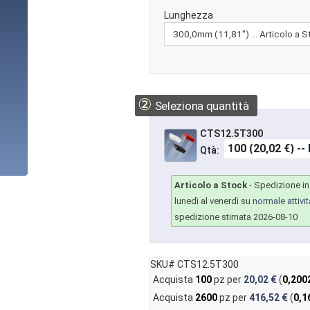
Lunghezza
②
Seleziona quantità
CTS12.5T300
Qtà:
Articolo a Stock
-
Spedizione in 
lunedì al venerdì su
normale attivit
spedizione stimata 2026-08-10
SKU# CTS12.5T300
Acquista
100
pz per
20,02 €
(
0,200
Acquista
2600
pz per
416,52 €
(
0,1