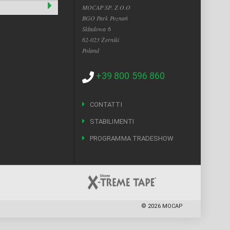
MOCAP SP. Z O.O
BGO Park Poznań
Składowa 6
62-023 Żerniki
Poland
+39 800 596 860
CONTATTI
STABILIMENTI
PROGRAMMA TRADESHOW
©
2026
MOCAP