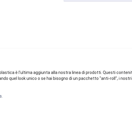
stica è l'ultima aggiunta alla nostra linea di prodotti. Questi contenitor
cando quel look unico o se hai bisogno di un pacchetto "anti-roll", i nos
s
.