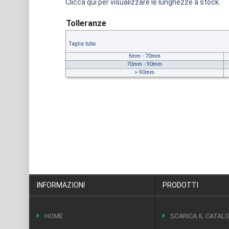
Clicca qui per visualizzare le lunghezze a stock
.
Tolleranze
Taglia tubo
5mm - 70mm
70mm - 90mm
> 90mm
INFORMAZIONI
PRODOTTI
HOME
SCARICA IL CATAL