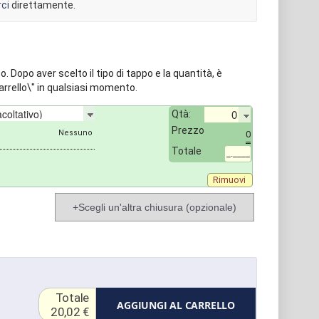
ci
direttamente.
to. Dopo aver scelto il tipo di tappo e la quantità, è
carrello\" in qualsiasi momento.
Qtà:
Prezzo
0
Totale
_.____
Rimuovi
+Scegli un'altra chiusura (opzionale)
Totale
AGGIUNGI AL CARRELLO
20,02 €