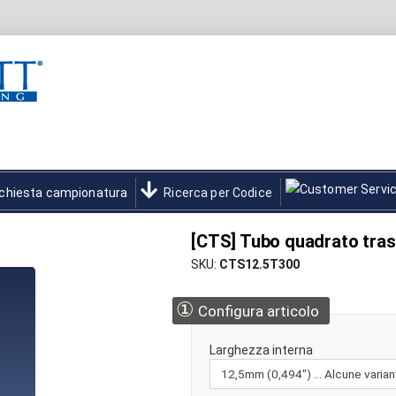
ichiesta campionatura
Ricerca per Codice
[CTS] Tubo quadrato tra
SKU
CTS12.5T300
①
Configura articolo
Larghezza interna