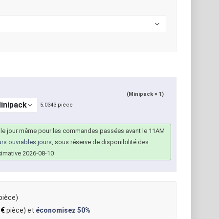
(Minipack × 1)
5.0343 pièce
 le jour même pour les commandes passées avant le 11AM
urs ouvrables jours
, sous réserve de disponibilité des
ximative 2026-08-10
pièce)
 €
pièce) et
économisez
50%