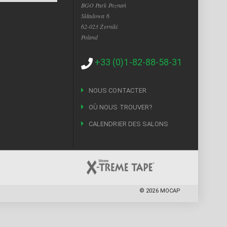
BGO Park Poznań
Składowa 6
62-023 Żerniki
Poland
+33 (0)1-82-88-58-31
NOUS CONTACTER
OÙ NOUS TROUVER?
CALENDRIER DES SALONS
©
2026
MOCAP