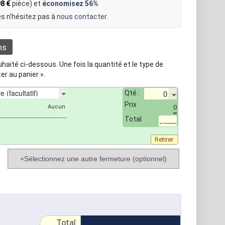
8 €
pièce) et
économisez
56%
s n’hésitez pas à
nous contacter
.
ns
aité ci-dessous. Une fois la quantité et le type de
er au panier ».
Qté :
Prix
0
Total
_.____
Retirer
+Sélectionnez une autre fermeture (optionnel)
Total