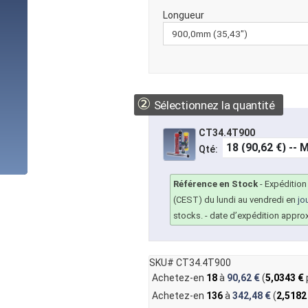
Longueur
②
Sélectionnez la quantité
CT34.4T900
Qté:
Référence en Stock
-
Expédition
(CEST) du lundi au vendredi en
jo
stocks.
- date d’expédition appro
SKU# CT34.4T900
Achetez-en
18
à
90,62 €
(
5,0343 €
Achetez-en
136
à
342,48 €
(
2,5182