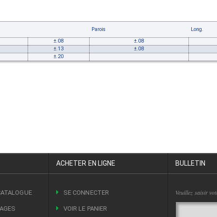
Parois
Long.
±.08
±.08
±.13
±.08
±.20
ACHETER EN LIGNE
BULLETIN
Veuillez saisir vo
CATALOGUE
SE CONNECTER
LAGES
VOIR LE PANIER