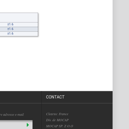
±1.6
±1.6
±1.6
CONTACT
Cleartec France
tre adresse e-mail
Div. de MOCAP
MOCAP SP. Z O.O