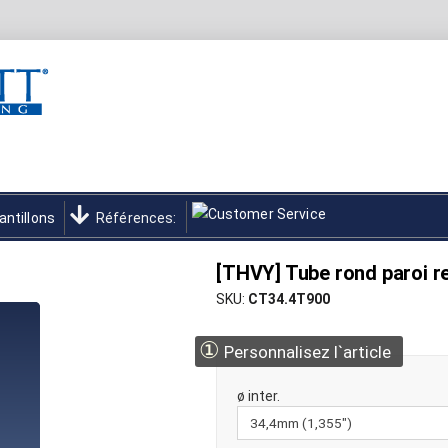
antillons
Références:
[THVY] Tube rond paroi 
SKU
CT34.4T900
①
Personnalisez l`article
ø inter.