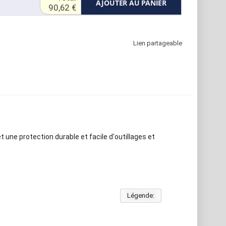
AJOUTER AU PANIER
90,62 €
Lien partageable
 une protection durable et facile d'outillages et
Légende: