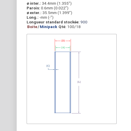
ø inter.:
34.4mm (1.355”)
Parois:
0.6mm (0.022”)
ø exter.:
35.5mm (1.399”)
Long.:
-mm (-”)
Longueur standard stockée:
900
Boite
/
Minipack
Qté:
100/18