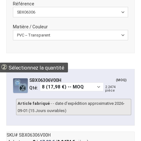
Référence
Matière / Couleur
②
Sélectionnez la quantité
SBX06306V00H
(MOQ)
2.2474
Qté:
pièce
Article fabriqué
- - date d’expédition approximative 2026-
09-01 (15 Jours ouvrables)
SKU# SBX06306V00H