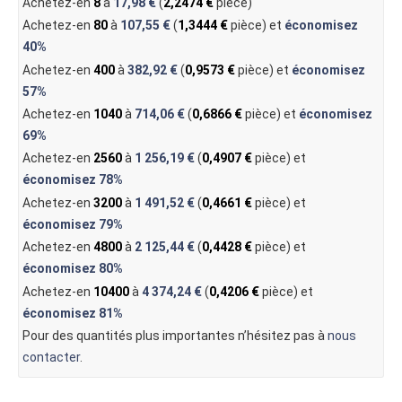
Achetez-en
8
à
17,98 €
(
2,2474 €
pièce)
Achetez-en
80
à
107,55 €
(
1,3444 €
pièce) et
économisez
40%
Achetez-en
400
à
382,92 €
(
0,9573 €
pièce) et
économisez
57%
Achetez-en
1040
à
714,06 €
(
0,6866 €
pièce) et
économisez
69%
Achetez-en
2560
à
1 256,19 €
(
0,4907 €
pièce) et
économisez
78%
Achetez-en
3200
à
1 491,52 €
(
0,4661 €
pièce) et
économisez
79%
Achetez-en
4800
à
2 125,44 €
(
0,4428 €
pièce) et
économisez
80%
Achetez-en
10400
à
4 374,24 €
(
0,4206 €
pièce) et
économisez
81%
Pour des quantités plus importantes n’hésitez pas à
nous
contacter
.