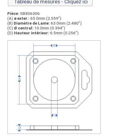
Tableau de mesures - Cliquez ici
Pièce:
SBX06306
(A)
ø exter.:
65.0mm (2.559”)
(B)
Diamètre de Lame:
63.0mm (2.480”)
(C)
Ø central:
10.0mm (0.394”)
(D)
Hauteur intérieur:
6.5mm (0.256”)