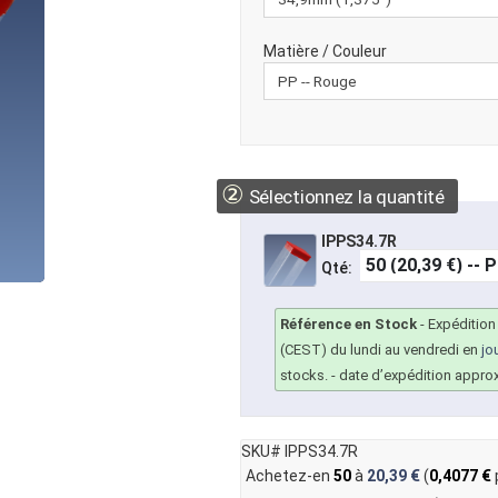
Matière / Couleur
②
Sélectionnez la quantité
IPPS34.7R
Qté:
Référence en Stock
-
Expédition
(CEST) du lundi au vendredi en
jo
stocks.
- date d’expédition appro
SKU# IPPS34.7R
Achetez-en
50
à
20,39 €
(
0,4077 €