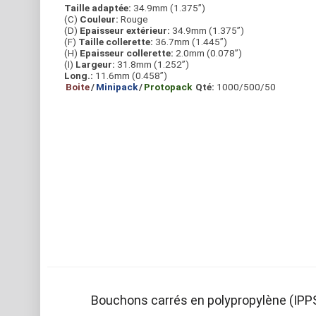
Taille adaptée:
34.9mm (1.375”)
(C)
Couleur:
Rouge
(D)
Epaisseur extérieur:
34.9mm (1.375”)
(F)
Taille collerette:
36.7mm (1.445”)
(H)
Epaisseur collerette:
2.0mm (0.078”)
(I)
Largeur:
31.8mm (1.252”)
Long.:
11.6mm (0.458”)
Boite
/
Minipack
/
Protopack
Qté:
1000/500/50
Bouchons carrés en polypropylène (IPP