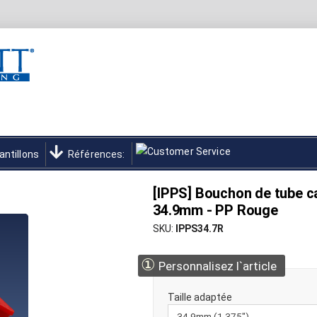
antillons
Références:
[IPPS] Bouchon de tube c
34.9mm - PP Rouge
SKU
IPPS34.7R
①
Personnalisez l`article
Taille adaptée