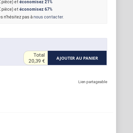
€
pièce) et
économisez
21%
€
pièce) et
économisez
67%
s n’hésitez pas à
nous contacter
.
Total
AJOUTER AU PANIER
20,39 €
Lien partageable