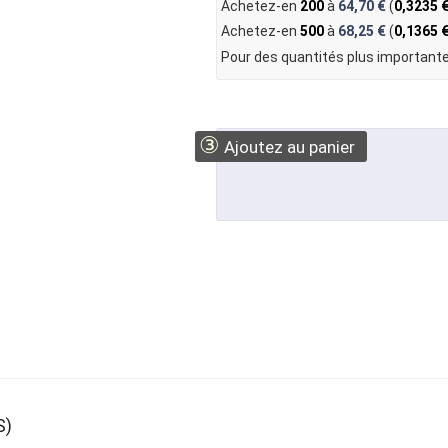
Achetez-en
200
à
64,70 €
(
0,3235 
Achetez-en
500
à
68,25 €
(
0,1365 
Pour des quantités plus importante
③
Ajoutez au panier
S)