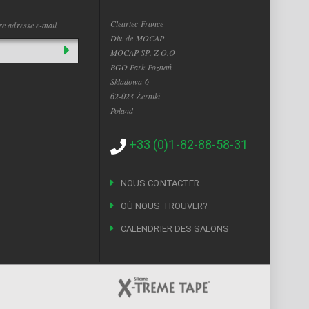
Cleartec France
tre adresse e-mail
Div. de MOCAP
MOCAP SP. Z O.O
BGO Park Poznań
Składowa 6
62-023 Żerniki
Poland
+33 (0)1-82-88-58-31
NOUS CONTACTER
OÙ NOUS TROUVER?
CALENDRIER DES SALONS