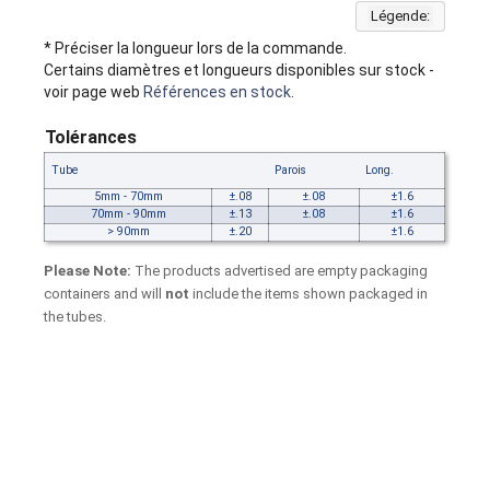
Légende:
* Préciser la longueur lors de la commande.
Certains diamètres et longueurs disponibles sur stock -
voir page web
Références en stock
.
Tolérances
Tube
Parois
Long.
5mm - 70mm
±.08
±.08
±1.6
70mm - 90mm
±.13
±.08
±1.6
> 90mm
±.20
±1.6
Please Note:
The products advertised are empty packaging
containers and will
not
include the items shown packaged in
the tubes.