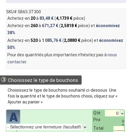
SKU# SB65.3T300
Achetez-en
20
à
83,48 €
(
4,1739 €
pièce)
Achetez-en
260
à
671,27 €
(
2,5818 €
pièce) et
économisez
38%
Achetez-en
520
à
1 085,76 €
(
2,0880 €
pièce) et
économisez
50%
Pour des quantités plus importantes n’hésitez pas à
nous
contacter
.
③
Choisissez le type de bouchons
Choisissez le type de bouchons souhaité ci-dessous. Une
fois la quantité et le type de bouchons choisi, cliquez sur «
Ajouter au panier ».
Qté :
Prix
0
Total
_.____