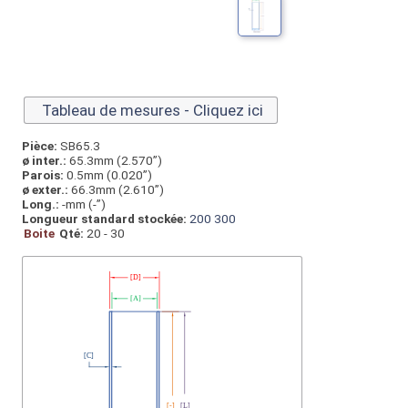
Tableau de mesures - Cliquez ici
Pièce:
SB65.3
ø inter.:
65.3mm (2.570”)
Parois:
0.5mm (0.020”)
ø exter.:
66.3mm (2.610”)
Long.:
-mm (-”)
Longueur standard stockée:
200
300
Boite
Qté:
20 - 30