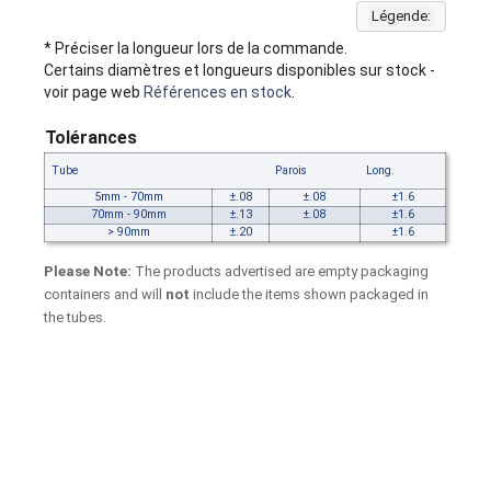
Légende:
* Préciser la longueur lors de la commande.
Certains diamètres et longueurs disponibles sur stock -
voir page web
Références en stock
.
Tolérances
Tube
Parois
Long.
5mm - 70mm
±.08
±.08
±1.6
70mm - 90mm
±.13
±.08
±1.6
> 90mm
±.20
±1.6
Please Note:
The products advertised are empty packaging
containers and will
not
include the items shown packaged in
the tubes.