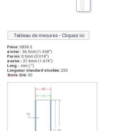
Tableau de mesures - Cliquez ici
Pièce:
SB36.5
ø inter.:
36.5mm (1.438”)
Parois:
0.5mm (0.018”)
ø exter.:
37.4mm (1.474”)
Long.:
-mm (-”)
Longueur standard stockée:
250
Boite
Qté:
50