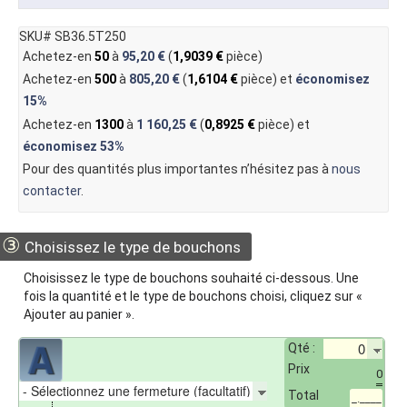
SKU# SB36.5T250
Achetez-en
50
à
95,20 €
(
1,9039 €
pièce)
Achetez-en
500
à
805,20 €
(
1,6104 €
pièce) et
économisez
15%
Achetez-en
1300
à
1 160,25 €
(
0,8925 €
pièce) et
économisez
53%
Pour des quantités plus importantes n’hésitez pas à
nous
contacter
.
③
Choisissez le type de bouchons
Choisissez le type de bouchons souhaité ci-dessous. Une
fois la quantité et le type de bouchons choisi, cliquez sur «
Ajouter au panier ».
Qté :
Prix
0
Total
_.____