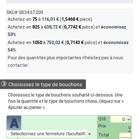
SKU# SB34.6T200
Achetez-en
75
à
116,01 €
(
1,5468 €
pièce)
Achetez-en
825
à
638,72 €
(
0,7742 €
pièce) et
économisez
50%
Achetez-en
1050
à
750,02 €
(
0,7143 €
pièce) et
économisez
54%
Pour des quantités plus importantes n’hésitez pas à
nous
contacter
.
③
Choisissez le type de bouchons
Choisissez le type de bouchons souhaité ci-dessous. Une
fois la quantité et le type de bouchons choisi, cliquez sur «
Ajouter au panier ».
Qté :
Prix
0
Total
_.____