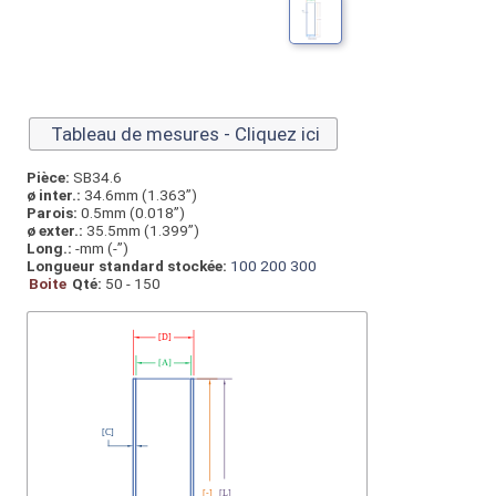
Tableau de mesures - Cliquez ici
Pièce:
SB34.6
ø inter.:
34.6mm (1.363”)
Parois:
0.5mm (0.018”)
ø exter.:
35.5mm (1.399”)
Long.:
-mm (-”)
Longueur standard stockée:
100
200
300
Boite
Qté:
50 - 150