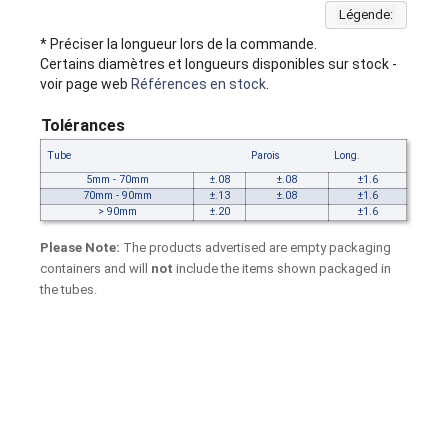
Légende:
* Préciser la longueur lors de la commande.
Certains diamètres et longueurs disponibles sur stock -
voir page web
Références en stock
.
Tolérances
Tube
Parois
Long.
5mm - 70mm
±.08
±.08
±1.6
70mm - 90mm
±.13
±.08
±1.6
> 90mm
±.20
±1.6
Please Note:
The products advertised are empty packaging
containers and will
not
include the items shown packaged in
the tubes.