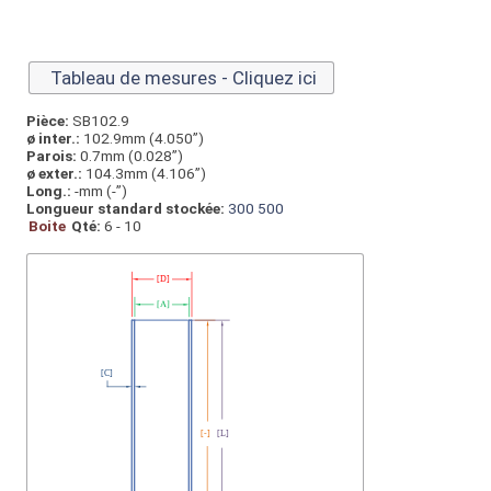
Tableau de mesures - Cliquez ici
Pièce:
SB102.9
ø inter.:
102.9mm (4.050”)
Parois:
0.7mm (0.028”)
ø exter.:
104.3mm (4.106”)
Long.:
-mm (-”)
Longueur standard stockée:
300
500
Boite
Qté:
6 - 10