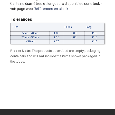
Certains diamètres et longueurs disponibles sur stock -
voir page web
Références en stock
.
Tolérances
Tube
Parois
Long.
5mm - 70mm
±.08
±.08
±1.6
70mm - 90mm
±.13
±.08
±1.6
> 90mm
±.20
±1.6
Please Note:
The products advertised are empty packaging
containers and will
not
include the items shown packaged in
the tubes.