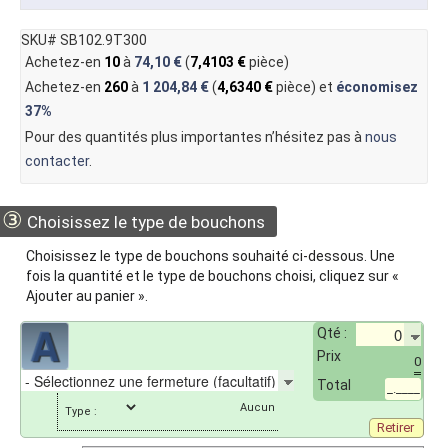
SKU# SB102.9T300
Achetez-en
10
à
74,10 €
(
7,4103 €
pièce)
Achetez-en
260
à
1 204,84 €
(
4,6340 €
pièce) et
économisez
37%
Pour des quantités plus importantes n’hésitez pas à
nous
contacter
.
③
Choisissez le type de bouchons
Choisissez le type de bouchons souhaité ci-dessous. Une
fois la quantité et le type de bouchons choisi, cliquez sur «
Ajouter au panier ».
Qté :
Prix
0
Total
_.____
Type :
Retirer