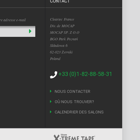
CONTACT
Cleartec France
tre adresse e-mail
Div. de MOCAP
MOCAP SP. Z O.O
BGO Park Poznań
Składowa 6
62-023 Żerniki
Poland
+33 (0)1-82-88-58-31
NOUS CONTACTER
OÙ NOUS TROUVER?
CALENDRIER DES SALONS