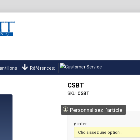
antillons
Références:
CSBT
SKU
CSBT
①
Personnalisez l`article
ø inter.