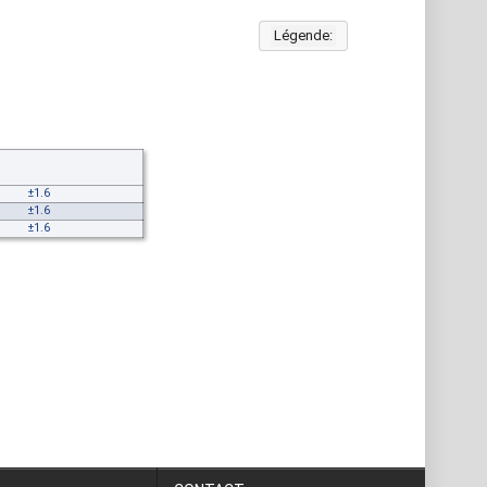
Légende:
±1.6
±1.6
±1.6