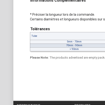
Informations Complémentaires
* Préciser la longueur lors de la commande.
Certains diamètres et longueurs disponibles sur s
Tolérances
Tube
5mm - 70mm
70mm - 90mm
> 90mm
Please Note:
The products advertised are empty packa