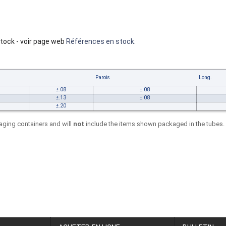
tock - voir page web
Références en stock
.
Parois
Long.
±.08
±.08
±.13
±.08
±.20
ging containers and will
not
include the items shown packaged in the tubes.