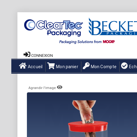
CONNEXION
Accueil
Mon panier
Mon Compte
Ech
Agrandir l'image