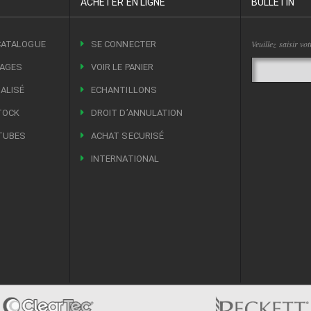
ACHETER EN LIGNE
BULLETIN
Veuillez saisir vo
CATALOGUE
SE CONNECTER
LAGES
VOIR LE PANIER
ALISÉ
ECHANTILLONS
TOCK
DROIT DʼANNULATION
TUBES
ACHAT SECURISÉ
INTERNATIONAL