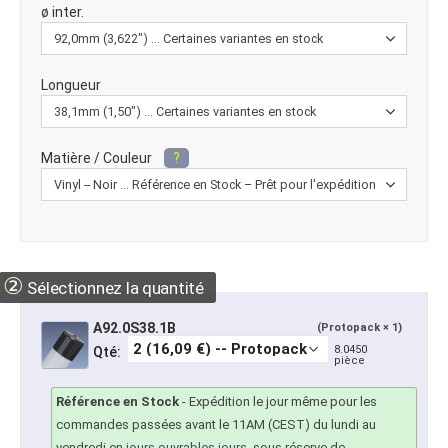
ø inter.
Longueur
Matière / Couleur
?
②
Sélectionnez la quantité
A92.0S38.1B
(Protopack × 1)
8.0450
Qté:
pièce
Référence en Stock
-
Expédition le jour même pour les
commandes passées avant le 11AM (CEST) du lundi au
vendredi en
jours ouvrables jours
, sous réserve de