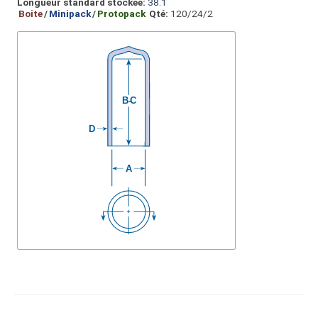
Longueur standard stockée:
38.1
Boite
/
Minipack
/
Protopack
Qté:
120/24/2