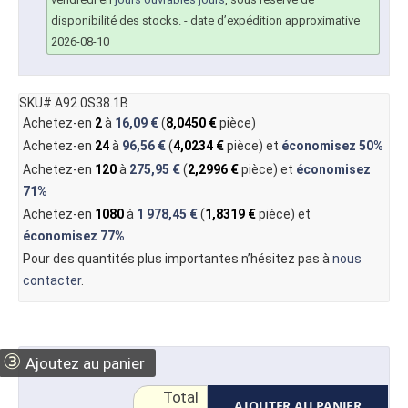
disponibilité des stocks.
- date d’expédition approximative
2026-08-10
SKU# A92.0S38.1B
Achetez-en
2
à
16,09 €
(
8,0450 €
pièce)
Achetez-en
24
à
96,56 €
(
4,0234 €
pièce) et
économisez
50%
Achetez-en
120
à
275,95 €
(
2,2996 €
pièce) et
économisez
71%
Achetez-en
1080
à
1 978,45 €
(
1,8319 €
pièce) et
économisez
77%
Pour des quantités plus importantes n’hésitez pas à
nous
contacter
.
③
Ajoutez au panier
Total
AJOUTER AU PANIER