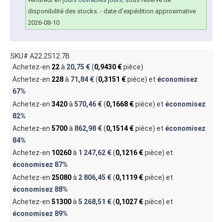
disponibilité des stocks.
- date d’expédition approximative
2026-08-10
SKU# A22.2S12.7B
Achetez-en
22
à
20,75 €
(
0,9430 €
pièce)
Achetez-en
228
à
71,84 €
(
0,3151 €
pièce) et
économisez
67%
Achetez-en
3420
à
570,46 €
(
0,1668 €
pièce) et
économisez
82%
Achetez-en
5700
à
862,98 €
(
0,1514 €
pièce) et
économisez
84%
Achetez-en
10260
à
1 247,62 €
(
0,1216 €
pièce) et
économisez
87%
Achetez-en
25080
à
2 806,45 €
(
0,1119 €
pièce) et
économisez
88%
Achetez-en
51300
à
5 268,51 €
(
0,1027 €
pièce) et
économisez
89%