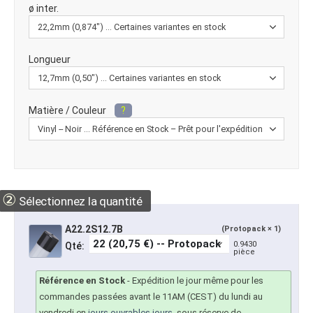
ø inter.
Longueur
Matière / Couleur
?
②
Sélectionnez la quantité
A22.2S12.7B
(Protopack × 1)
0.9430
Qté:
pièce
Référence en Stock
-
Expédition le jour même pour les
commandes passées avant le 11AM (CEST) du lundi au
vendredi en
jours ouvrables jours
, sous réserve de