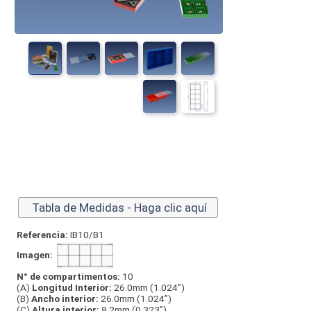
Tabla de Medidas - Haga clic aquí
Referencia:
IB10/B1
Imagen:
N° de compartimentos:
10
(A)
Longitud Interior:
26.0mm (1.024”)
(B)
Ancho interior:
26.0mm (1.024”)
(C)
Altura interior:
8.2mm (0.323”)