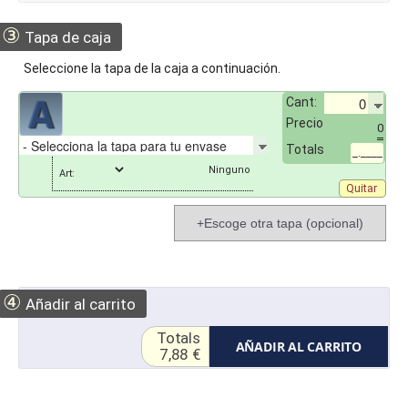
③
Tapa de caja
Seleccione la tapa de la caja a continuación.
Cant:
Precio
0
Totals
_.____
Art:
Quitar
+Escoge otra tapa (opcional)
④
Añadir al carrito
Totals
AÑADIR AL CARRITO
7,88 €