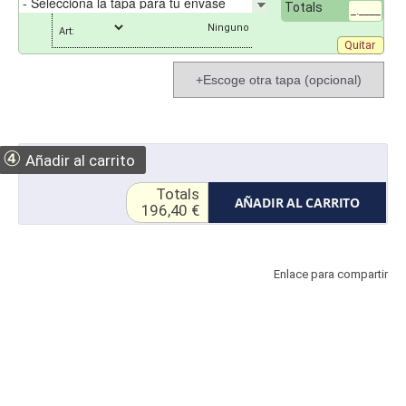
Totals
_.____
Art:
Quitar
+Escoge otra tapa (opcional)
④
Añadir al carrito
Totals
AÑADIR AL CARRITO
196,40 €
Enlace para compartir