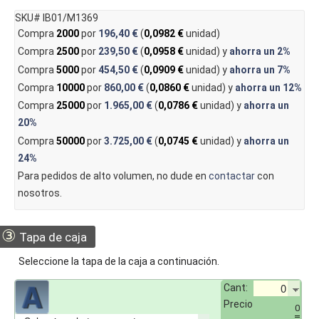
SKU# IB01/M1369
Compra
2000
por
196,40 €
(
0,0982 €
unidad)
Compra
2500
por
239,50 €
(
0,0958 €
unidad) y
ahorra un
2%
Compra
5000
por
454,50 €
(
0,0909 €
unidad) y
ahorra un
7%
Compra
10000
por
860,00 €
(
0,0860 €
unidad) y
ahorra un
12%
Compra
25000
por
1.965,00 €
(
0,0786 €
unidad) y
ahorra un
20%
Compra
50000
por
3.725,00 €
(
0,0745 €
unidad) y
ahorra un
24%
Para pedidos de alto volumen, no dude en
contactar
con
nosotros.
③
Tapa de caja
Seleccione la tapa de la caja a continuación.
Cant:
Precio
0