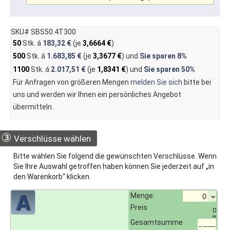
SKU# SBS50.4T300
50
Stk. á
183,32 €
(je
3,6664 €
)
500
Stk. á
1.683,85 €
(je
3,3677 €
) und
Sie sparen
8%
1100
Stk. á
2.017,51 €
(je
1,8341 €
) und
Sie sparen
50%
Für Anfragen von größeren Mengen
melden Sie sich
bitte bei
uns und werden wir Ihnen ein persönliches Angebot
übermitteln.
③
Verschlüsse wählen
Bitte wählen Sie folgend die gewünschten Verschlüsse. Wenn
Sie Ihre Auswahl getroffen haben können Sie jederzeit auf „in
den Warenkorb“ klicken.
Menge:
Preis
0
Gesamtsumme
_.____