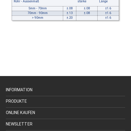
Rohr - Aussenmaß
stärke
Länge
5mm - 70mm
±.08
±.08
±1.6
70mm - 90mm
±.13
±.08
±1.6
> 90mm
±.20
±1.6
INFORMATION
PRODUKTE
ONLINE KAUFEN
NEWSLETTER