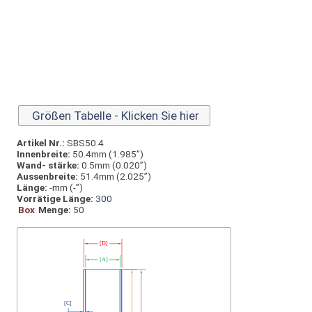
Größen Tabelle - Klicken Sie hier
Artikel Nr.:
SBS50.4
Innen­breite:
50.4mm (1.985”)
Wand- stärke:
0.5mm (0.020”)
Aussen­breite:
51.4mm (2.025”)
Länge:
-mm (-”)
Vorrätige Länge:
300
Box
Menge:
50