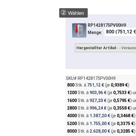
②
Wählen
RP1428175PV00H9
Menge:
Hergestellter Artikel
- - Voraus
SKU# RP1428175PV00H9
800
Stk. á
751,12 €
(je
0,9389 €
)
1200
Stk. á
903,96 €
(je
0,7533 €
) 
1600
Stk. á
927,20 €
(je
0,5795 €
) 
2800
Stk. á
996,24 €
(je
0,3558 €
) 
4000
Stk. á
1.387,20 €
(je
0,3468 €
)
5200
Stk. á
1.755,00 €
(je
0,3375 €
)
8000
Stk. á
2.628,00 €
(je
0,3285 €
)