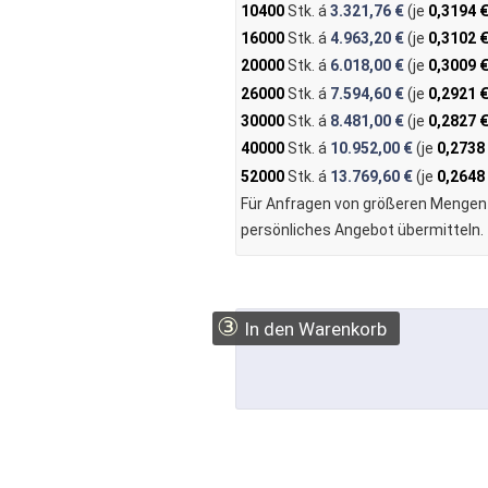
10400
Stk. á
3.321,76 €
(je
0,3194 
16000
Stk. á
4.963,20 €
(je
0,3102 
20000
Stk. á
6.018,00 €
(je
0,3009 
26000
Stk. á
7.594,60 €
(je
0,2921 
30000
Stk. á
8.481,00 €
(je
0,2827 
40000
Stk. á
10.952,00 €
(je
0,2738
52000
Stk. á
13.769,60 €
(je
0,2648
Für Anfragen von größeren Menge
persönliches Angebot übermitteln.
③
In den Warenkorb