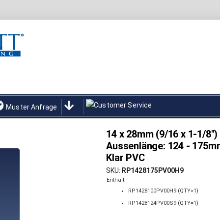
Muster Anfrage
14 x 28mm (9/16 x 1-1/8")
Aussenlänge: 124 - 175mm
Klar PVC
SKU
RP1428175PV00H9
Enthält:
RP1428100PV00H9 (QTY=1)
RP1428124PV00S9 (QTY=1)