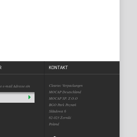
R
KONTAKT
Cleartec Verpackungen
re e-mail Adresse ein
MOCAP Deutschland
MOCAP SP. Z O.O
BGO Park Poznań
Składowa 6
62-023 Żerniki
Poland