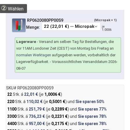
②
Wählen
RP0620080PP00S9
(Micropak × 1)
je
Menge:
1.0006
Lagerware
-
Versand am selben Tag für Bestellungen, die
vor 11AM Londoner Zeit (CEST) von Montag bis Freitag an
normalen Werktagen
aufgegeben werden, vorbehaltlich der
Lagerverfügbarkeit.
- Voraussichtliches Versanddatum 2026-
08-07
SKU# RP0620080PP00S9
22
Stk. á
22,01 €
(je
1,0006 €
)
220
Stk. á
110,02 €
(je
0,5001 €
) und
Sie sparen
50%
1100
Stk. á
251,79 €
(je
0,2289 €
) und
Sie sparen
77%
3300
Stk. á
736,23 €
(je
0,2231 €
) und
Sie sparen
78%
4400
Stk. á
957,00 €
(je
0,2175 €
) und
Sie sparen
78%