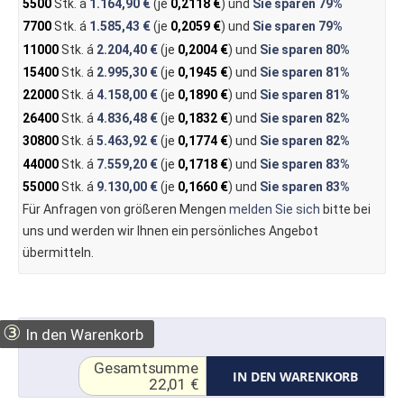
5500
Stk. á
1.164,90 €
(je
0,2118 €
) und
Sie sparen
79%
7700
Stk. á
1.585,43 €
(je
0,2059 €
) und
Sie sparen
79%
11000
Stk. á
2.204,40 €
(je
0,2004 €
) und
Sie sparen
80%
15400
Stk. á
2.995,30 €
(je
0,1945 €
) und
Sie sparen
81%
22000
Stk. á
4.158,00 €
(je
0,1890 €
) und
Sie sparen
81%
26400
Stk. á
4.836,48 €
(je
0,1832 €
) und
Sie sparen
82%
30800
Stk. á
5.463,92 €
(je
0,1774 €
) und
Sie sparen
82%
44000
Stk. á
7.559,20 €
(je
0,1718 €
) und
Sie sparen
83%
55000
Stk. á
9.130,00 €
(je
0,1660 €
) und
Sie sparen
83%
Für Anfragen von größeren Mengen
melden Sie sich
bitte bei
uns und werden wir Ihnen ein persönliches Angebot
übermitteln.
③
In den Warenkorb
Gesamtsumme
IN DEN WARENKORB
22,01 €