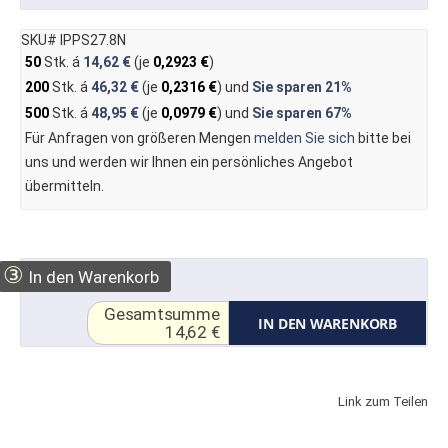
SKU# IPPS27.8N
50
Stk. á
14,62 €
(je
0,2923 €
)
200
Stk. á
46,32 €
(je
0,2316 €
) und
Sie sparen
21%
500
Stk. á
48,95 €
(je
0,0979 €
) und
Sie sparen
67%
Für Anfragen von größeren Mengen
melden Sie sich
bitte bei
uns und werden wir Ihnen ein persönliches Angebot
übermitteln.
③
In den Warenkorb
Gesamtsumme
IN DEN WARENKORB
14,62 €
Link zum Teilen