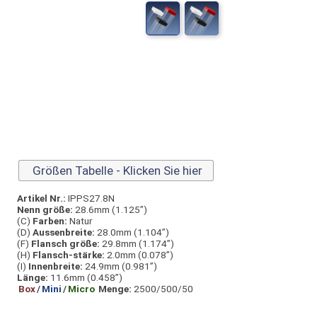
Größen Tabelle - Klicken Sie hier
Artikel Nr.:
IPPS27.8N
Nenn größe:
28.6mm (1.125”)
(C)
Farben:
Natur
(D)
Aussen­breite:
28.0mm (1.104”)
(F)
Flansch größe:
29.8mm (1.174”)
(H)
Flansch-stärke:
2.0mm (0.078”)
(I)
Innen­breite:
24.9mm (0.981”)
Länge:
11.6mm (0.458”)
Box
/
Mini
/
Micro
Menge:
2500/500/50