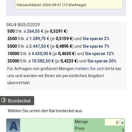
Versanddatum 2026-09-01 (15 Werktage)
SKU# IB05/D2029
500
Stk. á
264,55 €
(je
0,5291 €
)
2500
Stk. á
1.289,75 €
(je
0,5159 €
) und
Sie sparen
2%
5000
Stk. á
2.447,50 €
(je
0,4895 €
) und
Sie sparen
7%
10000
Stk. á
4.630,00 €
(je
0,4630 €
) und
Sie sparen
12%
25000
Stk. á
10.582,50 €
(je
0,4233 €
) und
Sie sparen
20%
Für Anfragen von größeren Mengen
melden Sie sich
bitte bei
uns und werden wir Ihnen ein persönliches Angebot
übermitteln.
③
Boxdeckel
Wählen Sie unten den Kartondeckel aus.
Menge:
Preis
0