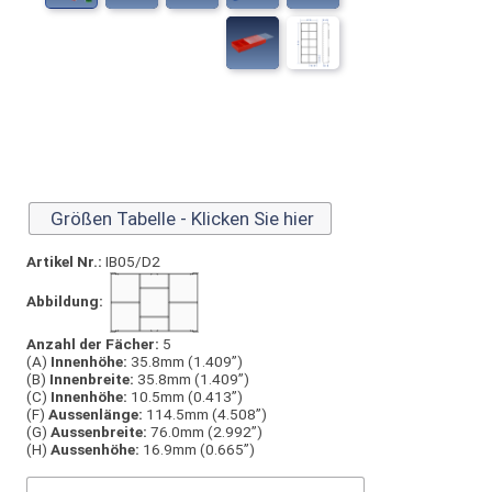
Größen Tabelle - Klicken Sie hier
Artikel Nr.:
IB05/D2
Abbildung:
Anzahl der Fächer:
5
(A)
Innen­höhe:
35.8mm (1.409”)
(B)
Innen­breite:
35.8mm (1.409”)
(C)
Innen­höhe:
10.5mm (0.413”)
(F)
Aussen­länge:
114.5mm (4.508”)
(G)
Aussen­breite:
76.0mm (2.992”)
(H)
Aussen­höhe:
16.9mm (0.665”)