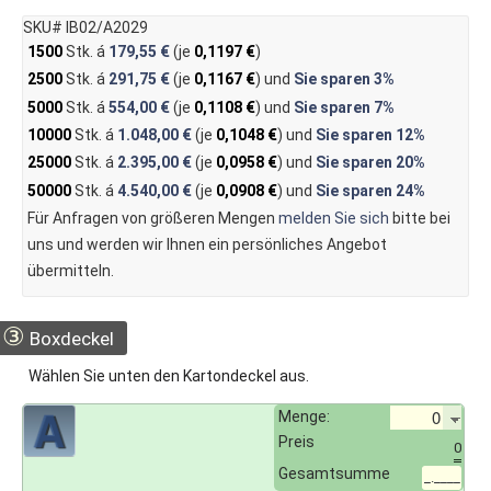
SKU# IB02/A2029
1500
Stk. á
179,55 €
(je
0,1197 €
)
2500
Stk. á
291,75 €
(je
0,1167 €
) und
Sie sparen
3%
5000
Stk. á
554,00 €
(je
0,1108 €
) und
Sie sparen
7%
10000
Stk. á
1.048,00 €
(je
0,1048 €
) und
Sie sparen
12%
25000
Stk. á
2.395,00 €
(je
0,0958 €
) und
Sie sparen
20%
50000
Stk. á
4.540,00 €
(je
0,0908 €
) und
Sie sparen
24%
Für Anfragen von größeren Mengen
melden Sie sich
bitte bei
uns und werden wir Ihnen ein persönliches Angebot
übermitteln.
③
Boxdeckel
Wählen Sie unten den Kartondeckel aus.
Menge:
Preis
0
Gesamtsumme
_.____