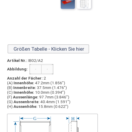
Größen Tabelle - Klicken Sie hier
Artikel Nr.:
IB02/A2
Abbildung:
Anzahl der Fächer:
2
(A)
Innen­höhe:
47.2mm (1.856”)
(B)
Innen­breite:
37.5mm (1.476”)
(C)
Innen­höhe:
10.0mm (0.394”)
(F)
Aussen­länge:
97.7mm (3.846”)
(G)
Aussen­breite:
40.4mm (1.591”)
(H)
Aussen­höhe:
15.8mm (0.622”)