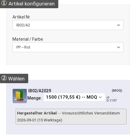
①
Artikel konfigurieren
Artikel Nr.
Material / Farbe
②
Wählen
IB02/A2029
(MOQ)
je
Menge:
0.1197
Hergestellter Artikel
- - Voraussichtliches Versanddatum
2026-09-01 (15 Werktage)